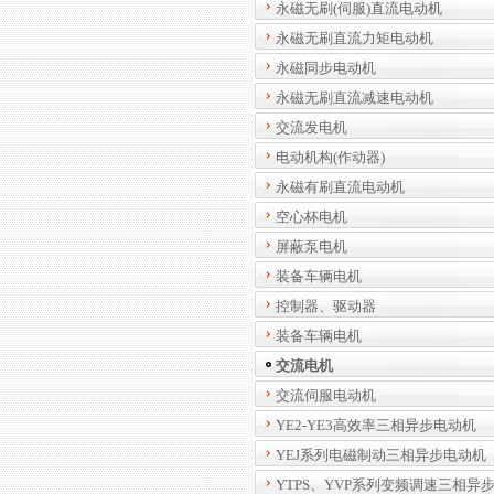
永磁无刷(伺服)直流电动机
永磁无刷直流力矩电动机
永磁同步电动机
永磁无刷直流减速电动机
交流发电机
电动机构(作动器)
永磁有刷直流电动机
空心杯电机
屏蔽泵电机
装备车辆电机
控制器、驱动器
装备车辆电机
交流电机
交流伺服电动机
YE2-YE3高效率三相异步电动机
YEJ系列电磁制动三相异步电动机
YTPS、YVP系列变频调速三相异