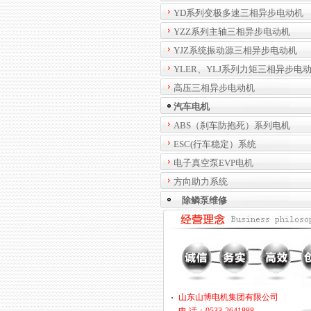
YD系列变极多速三相异步电动机
YZZ系列主轴三相异步电动机
YJZ系统振动源三相异步电动机
YLER、YLJ系列力矩三相异步电
高压三相异步电动机
汽车电机
ABS（刹车防抱死）系列电机
ESC(行车稳定）系统
电子真空泵EVP电机
方向助力系统
除鳞泵维修
山东山博电机集团有限公司