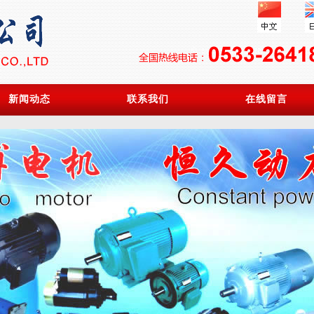
新闻动态
联系我们
在线留言