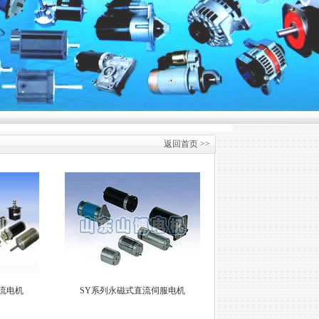
返回首页 >>
直流电机
SY系列永磁式直流伺服电机