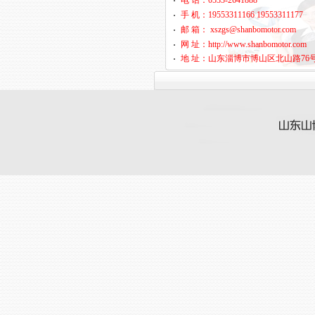
电 话：0533-2641888
手 机：19553311166 19553311177
邮 箱： xszgs@shanbomotor.com
网 址：http://www.shanbomotor.com
地 址：山东淄博市博山区北山路76