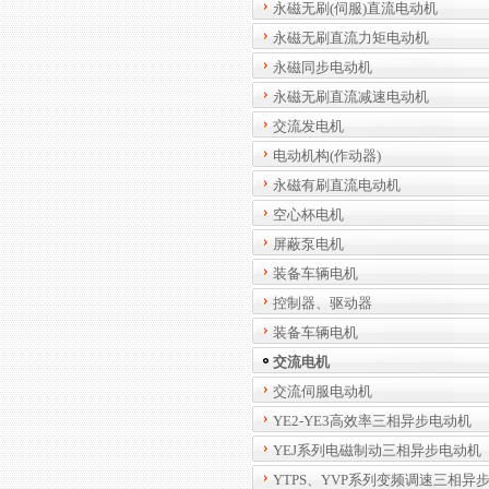
永磁无刷(伺服)直流电动机
永磁无刷直流力矩电动机
永磁同步电动机
永磁无刷直流减速电动机
交流发电机
电动机构(作动器)
永磁有刷直流电动机
空心杯电机
屏蔽泵电机
装备车辆电机
控制器、驱动器
装备车辆电机
交流电机
交流伺服电动机
YE2-YE3高效率三相异步电动机
YEJ系列电磁制动三相异步电动机
YTPS、YVP系列变频调速三相异